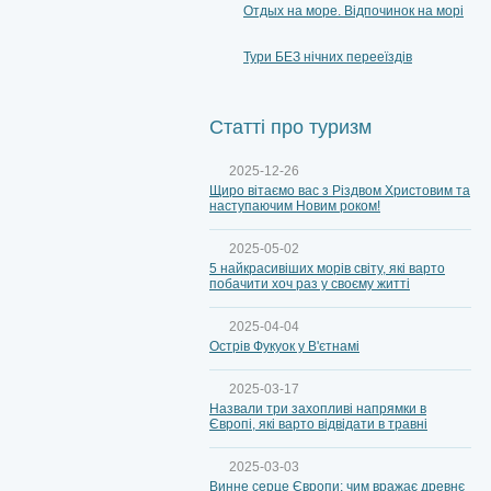
Отдых на море. Відпочинок на морі
Тури БЕЗ нічних перееїздів
Статті про туризм
2025-12-26
Щиро вітаємо вас з Різдвом Христовим та
наступаючим Новим роком!
2025-05-02
5 найкрасивіших морів світу, які варто
побачити хоч раз у своєму житті
2025-04-04
Острів Фукуок у В'єтнамі
2025-03-17
Назвали три захопливі напрямки в
Європі, які варто відвідати в травні
2025-03-03
Винне серце Європи: чим вражає древнє