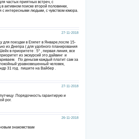
для частых приятных встреч, с
 в активном поиске второй половинки,
 с интересными людьми, с чувством юмора.
27-11-2018
цу для поездки в Египет в Январе,после 15-
льно из Днепра ( для удобного планирования
ейх в приоритете : 5* , первая линия, все
приоритет из экскурсий это дайвинг и
вариваем. По деньгам каждый платит сам за
покойный уравновешенный человек,
др 31 год. пишите на Вайбер .
27-11-2018
опутчицу .Порядочность гарантирую и
ой рог.
26-11-2018
 новым знакомствам