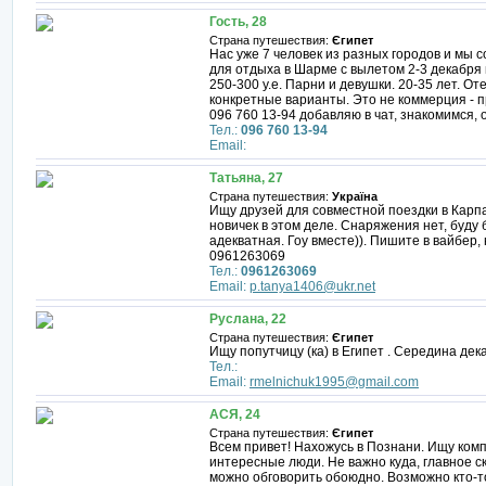
Гость, 28
Страна путешествия:
Єгипет
Нас уже 7 человек из разных городов и мы
для отдыха в Шарме с вылетом 2-3 декабря 
250-300 у.е. Парни и девушки. 20-35 лет. О
конкретные варианты. Это не коммерция - 
096 760 13-94 добавляю в чат, знакомимся,
Тел.:
096 760 13-94
Email:
Татьяна, 27
Страна путешествия:
Україна
Ищу друзей для совместной поездки в Карпа
новичек в этом деле. Снаряжения нет, буду 
адекватная. Гоу вместе)). Пишите в вайбер, 
0961263069
Тел.:
0961263069
Email:
p.tanya1406@ukr.net
Руслана, 22
Страна путешествия:
Єгипет
Ищу попутчицу (ка) в Египет . Середина дек
Тел.:
Email:
rmelnichuk1995@gmail.com
АСЯ, 24
Страна путешествия:
Єгипет
Всем привет! Нахожусь в Познани. Ищу ком
интересные люди. Не важно куда, главное с
можно обговорить обоюдно. Возможно кто-т