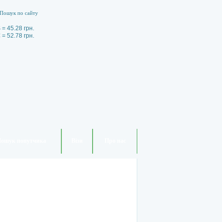
 = 45.28 грн.
 = 52.78 грн.
ошук попутчика
Візи
Про нас