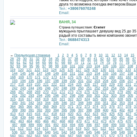
также есть подруга, которая тоже хочет по
друга то возможна поездка вчетвером.Ваши
Тел.:
+380676070248
Email:
ВАНЯ, 34
Страна путешествия:
Єгипет
мужщына прыглашает девушку вид 25 до 35 в
радый хто составыть мени компанию звони
Тел.:
0688474313
Email:
←
Предыдущая страница
1
2
3
4
5
6
7
8
9
10
11
12
13
14
15
28
29
30
31
32
33
34
35
36
37
38
39
40
41
42
43
44
45
46
47
60
61
62
63
64
65
66
67
68
69
70
71
72
73
74
75
76
77
78
79
92
93
94
95
96
97
98
99
100
101
102
103
104
105
106
107
108
119
120
121
122
123
124
125
126
127
128
129
130
131
132
133
1
144
145
146
147
148
149
150
151
152
153
154
155
156
157
158
168
169
170
171
172
173
174
175
176
177
178
179
180
181
182
1
193
194
195
196
197
198
199
200
201
202
203
204
205
206
207
217
218
219
220
221
222
223
224
225
226
227
228
229
230
231
2
242
243
244
245
246
247
248
249
250
251
252
253
254
255
256
266
267
268
269
270
271
272
273
274
275
276
277
278
279
280
2
291
292
293
294
295
296
297
298
299
300
301
302
303
304
305
315
316
317
318
319
320
321
322
323
324
325
326
327
328
329
3
340
341
342
343
344
345
346
347
348
349
350
351
352
353
354
364
365
366
367
368
369
370
371
372
373
374
375
376
377
378
3
389
390
391
392
393
394
395
396
397
398
399
400
401
402
403
413
414
415
416
417
418
419
420
421
422
423
424
425
426
427
4
438
439
440
441
442
443
444
445
446
447
448
449
450
451
452
462
463
464
465
466
467
468
469
470
471
472
473
474
475
476
4
487
488
489
490
491
492
493
494
495
496
497
498
499
500
501
511
512
513
514
515
516
517
518
519
520
521
522
523
524
525
5
536
537
538
539
540
541
542
543
544
545
546
547
548
549
550
560
561
562
563
564
565
566
567
568
569
570
571
572
573
574
5