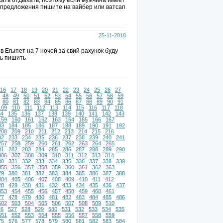
ехать отдыхать, поэтому если мужчина имеет
 предложения пишите на вайбер или ватсап
25-11-2018
 Егыпет на 7 ночей за свий рахунок буду
ть пишить
16
17
18
19
20
21
22
23
24
25
26
27
48
49
50
51
52
53
54
55
56
57
58
59
80
81
82
83
84
85
86
87
88
89
90
91
109
110
111
112
113
114
115
116
117
118
34
135
136
137
138
139
140
141
142
143
159
160
161
162
163
164
165
166
167
83
184
185
186
187
188
189
190
191
192
208
209
210
211
212
213
214
215
216
32
233
234
235
236
237
238
239
240
241
257
258
259
260
261
262
263
264
265
81
282
283
284
285
286
287
288
289
290
306
307
308
309
310
311
312
313
314
30
331
332
333
334
335
336
337
338
339
355
356
357
358
359
360
361
362
363
79
380
381
382
383
384
385
386
387
388
404
405
406
407
408
409
410
411
412
28
429
430
431
432
433
434
435
436
437
453
454
455
456
457
458
459
460
461
77
478
479
480
481
482
483
484
485
486
502
503
504
505
506
507
508
509
510
26
527
528
529
530
531
532
533
534
535
551
552
553
554
555
556
557
558
559
75
576
577
578
579
580
581
582
583
584