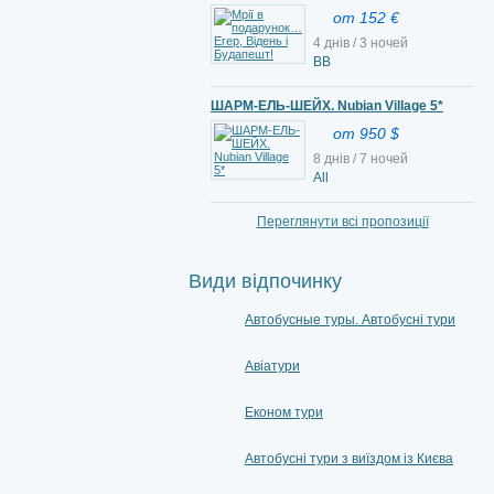
от 152 €
4 днів / 3 ночей
BB
ШАРМ-ЕЛЬ-ШЕЙХ. Nubian Village 5*
от 950 $
8 днів / 7 ночей
All
Переглянути всі пропозиції
Види відпочинку
Автобусные туры. Автобусні тури
Авіатури
Економ тури
Автобусні тури з виїздом із Києва