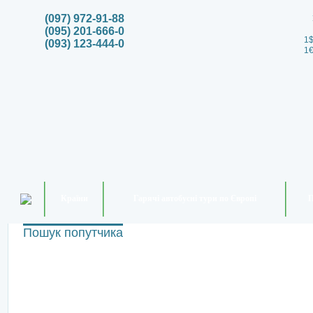
(097) 972-91-88
(095) 201-666-0
1$
(093) 123-444-0
1€
Країни
Гарячі автобусні тури по Європі
П
Пошук попутчика