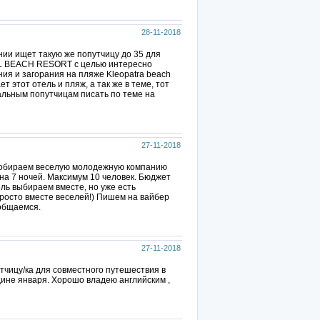
28-11-2018
ии ищет такую же попутчицу до 35 для
AL BEACH RESORT с целью интересно
ия и загорания на пляже Kleopatra beach
т этот отель и пляж, а так же в теме, тот
альным попутчицам писать по теме на
27-11-2018
 собираем веселую молодежную компанию
на 7 ночей. Максимум 10 человек. Бюджет
тель выбираем вместе, но уже есть
просто вместе веселей!) Пишем на вайбер
 общаемся.
27-11-2018
тчицу/ка для совместного путешествия в
едине января. Хорошо владею английским ,