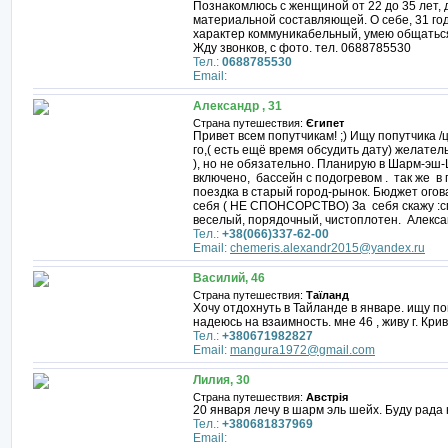
Познакомлюсь с женщиной от 22 до 35 лет, 
материальной составляющей. О себе, 31 год
характер коммуникабельный, умею общаться
Жду звонков, с фото. тел. 0688785530
Тел.:
0688785530
Email:
Александр , 31
Страна путешествия:
Єгипет
Привет всем попутчикам! ;) Ищу попутчика /
го,( есть ещё время обсудить дату) желате
), но не обязательно. Планирую в Шарм-эш-Ш
включено, бассейн с подогревом . так же в 
поездка в старый город-рынок. Бюджет ого
себя ( НЕ СПОНСОРСТВО) За себя скажу :с
веселый, порядочный, чистоплотен. Алексан
Тел.:
+38(066)337-62-00
Email:
chemeris.alexandr2015@yandex.ru
Василий, 46
Страна путешествия:
Таїланд
Хочу отдохнуть в Тайланде в январе. ищу п
надеюсь на взаимность. мне 46 , живу г. Крив
Тел.:
+380671982827
Email:
mangura1972@gmail.com
Лилия, 30
Страна путешествия:
Австрія
20 января лечу в шарм эль шейх. Буду рада
Тел.:
+380681837969
Email: