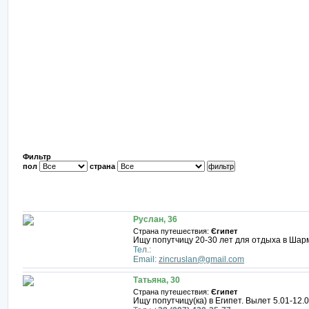
Фильтр
пол
страна
Руслан, 36
Страна путешествия:
Єгипет
Ищу попутчицу 20-30 лет для отдыха в Шарме
Тел.:
Email:
zincruslan@gmail.com
Татьяна, 30
Страна путешествия:
Єгипет
Ищу попутчицу(ка) в Египет. Вылет 5.01-12.