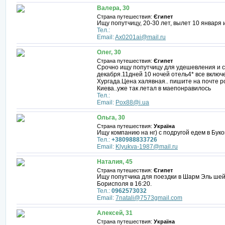
Валера, 30
Страна путешествия:
Єгипет
Ищу попутчицу, 20-30 лет, вылет 10 января 
Тел.:
Email:
Ax0201ai@mail.ru
Олег, 30
Страна путешествия:
Єгипет
Срочно ищу попутчицу для удешевления и со
декабря.11дней 10 ночей отель4* все включ
Хургада.Цена халявная.. пишите на почте p
Киева..уже так летал в маепонравилось
Тел.:
Email:
Pox88@i.ua
Ольга, 30
Страна путешествия:
Україна
Ищу компанию на нг) с подругой едем в Буко
Тел.:
+380988833726
Email:
Klyukva-1987@mail.ru
Наталия, 45
Страна путешествия:
Єгипет
Ищу попутчика для поездки в Шарм Эль шейх
Борисполя в 16:20.
Тел.:
0962573032
Email:
7natali@7573gmail.com
Алексей, 31
Страна путешествия:
Україна