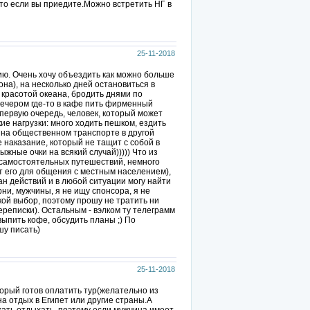
что если вы приедите.Можно встретить НГ в
25-11-2018
ию. Очень хочу объездить как можно больше
она), на несколько дней остановиться в
 красотой океана, бродить днями по
вечером где-то в кафе пить фирменный
 первую очередь, человек, который может
е нагрузки: много ходить пешком, ездить
 на общественном транспорте в другой
е наказание, который не тащит с собой в
лыжные очки на всякий случай))))) Что из
 самостоятельных путешествий, немного
ет его для общения с местным населением),
ан действий и в любой ситуации могу найти
рни, мужчины, я не ищу спонсора, я не
кой выбор, поэтому прошу не тратить ни
реписки). Остальным - вэлком ту телеграмм
выпить кофе, обсудить планы ;) По
шу писать)
25-11-2018
рый готов оплатить тур(желательно из
 на отдых в Египет или другие страны.А