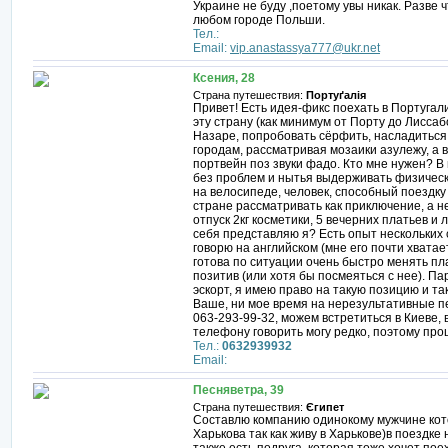
Украине не буду ,поетому увы никак. Разве 
любом городе Польши.
Тел.:
Email:
vip.anastassya777@ukr.net
Ксения, 28
Страна путешествия:
Портуґалія
Привет! Есть идея-фикс поехать в Португал
эту страну (как минимум от Порту до Лиссаб
Назаре, попробовать сёрфить, насладиться
городам, рассматривая мозаики азулежу, а 
портвейн поз звуки фадо. Кто мне нужен? В
без проблем и нытья выдерживать физически
на велосипеде, человек, способный поездку
стране рассматривать как приключение, а н
отпуск 2кг косметики, 5 вечерних платьев и 
себя представляю я? Есть опыт нескольких
говорю на английском (мне его почти хвата
готова по ситуации очень быстро менять пл
позитив (или хотя бы посмеяться с нее). Па
эскорт, я имею право на такую позицию и та
Ваше, ни мое время на нерезультативные пе
063-293-99-32, можем встретиться в Киеве, 
телефону говорить могу редко, поэтому про
Тел.:
0632939932
Email:
Песняветра, 39
Страна путешествия:
Єгипет
Составлю компанию одинокому мужчине кото
Харькова так как живу в Харькове)в поездке