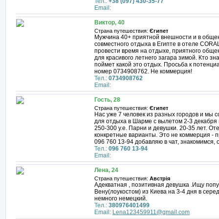
Тел.:
+38 (097) 430-35-77
Email:
Виктор, 40
Страна путешествия:
Єгипет
Мужчина 40+ приятной внешности и в общен
совместного отдыха в Египте в отеле COR
провести время на отдыхе, приятного общен
для красивого летнего загара зимой. Кто знае
поймет какой это отдых. Просьба к потенци
номер 0734908762. Не коммерция!
Тел.:
0734908762
Email:
Гость, 28
Страна путешествия:
Єгипет
Нас уже 7 человек из разных городов и мы
для отдыха в Шарме с вылетом 2-3 декабря 
250-300 у.е. Парни и девушки. 20-35 лет. О
конкретные варианты. Это не коммерция - 
096 760 13-94 добавляю в чат, знакомимся,
Тел.:
096 760 13-94
Email:
Лена, 24
Страна путешествия:
Австрія
Адекватная , позитивная девушка .Ищу попу
Вену(лоукостом) из Киева на 3-4 дня в сер
немного немецкий.
Тел.:
380976401499
Email:
Lena123459911@gmail.com