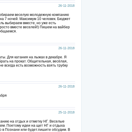
26-11-2018
 собираем веселую молодежную компанию
на 7 ночей. Максимум 10 человек. Бюджет
тель выбираем вместе, но уже есть
просто вместе веселей!) Пишем на вайбер
 общаемся.
26-11-2018
ты. Для катания на лыжах в декабре. Я
брать на прокат. Общительная, весёлая,
не всегда есть возможность взять трубку
26-11-2018
абря
25-11-2018
панию на отдых и отметку НГ. Веселые
кем. Поетому идеи на щет НГ и отдыха
о в Познани или будет.пишите обсудим. В