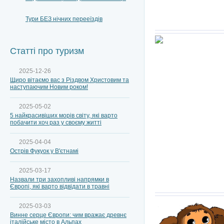
Тури БЕЗ нічних перееїздів
Статті про туризм
2025-12-26
Щиро вітаємо вас з Різдвом Христовим та
наступаючим Новим роком!
2025-05-02
5 найкрасивіших морів світу, які варто
побачити хоч раз у своєму житті
2025-04-04
Острів Фукуок у В'єтнамі
2025-03-17
Назвали три захопливі напрямки в
Європі, які варто відвідати в травні
2025-03-03
Винне серце Європи: чим вражає древнє
італійське місто в Альпах