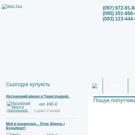
(097) 972-91-8
(095) 201-666-
(093) 123-444-
Сьогодні купують
Країни
Натхненний вікенд в Трансільванії..
Пошук попутчик
от 165 €
3 днів / 2 ночей
Мрії в подарунок… Егер, Відень і
Будапешт!