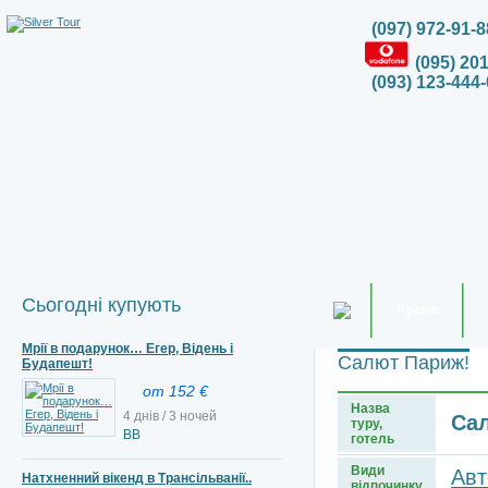
(097) 972-91-8
(095) 20
(093) 123-444-
Сьогодні купують
Країни
Мрії в подарунок… Егер, Відень і
Салют Париж!
Будапешт!
от 152 €
Назва
4 днів / 3 ночей
Са
туру,
BB
готель
Види
Авт
Натхненний вікенд в Трансільванії..
відпочинку