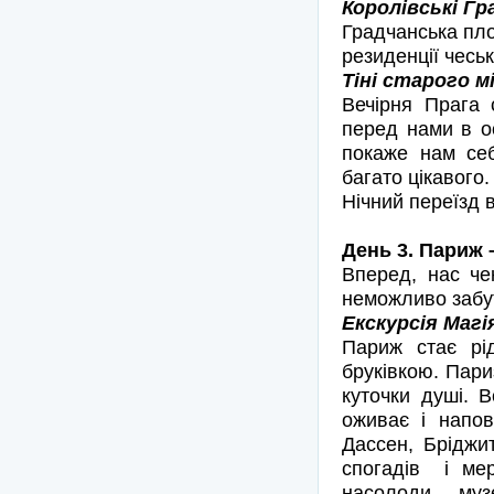
Королівські Гра
Градчанська пло
резиденції чеськ
Тіні старого мі
Вечірня Прага 
перед нами в ос
покаже нам себ
багато цікавого
Нічний переїзд 
День 3. Париж 
Вперед, нас че
неможливо забут
Екскурсія Магі
Париж стає рі
бруківкою. Пари
куточки душі. 
оживає і напо
Дассен, Бріджи
спогадів і мер
насолоди – муз