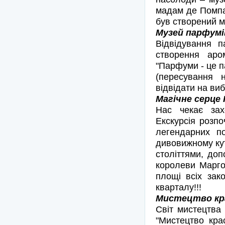
мадам де Помпад
був створений 
Музей парфумі
Відвідування 
створення аро
"Парфуми - це па
(пересування 
відвідати на виб
Магічне серце 
Нас чекає за
Екскурсія розпо
легендарних по
дивовижному кут
століттями, доп
королеви Марго
площі всіх зак
кварталу!!!
Мистецтво крас
Світ мистецтва 
"Мистецтво кра