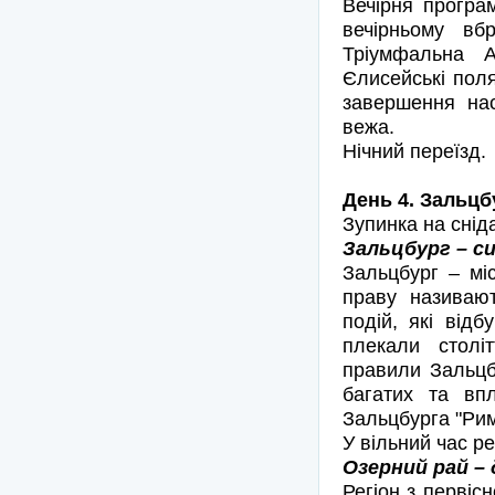
Вечірня програ
вечірньому вб
Тріумфальна А
Єлисейські пол
завершення на
вежа.
Нічний переїзд.
День 4. Зальцб
Зупинка на снід
Зальцбург – си
Зальцбург – мі
праву називают
подій, які від
плекали століт
правили Зальцб
багатих та вп
Зальцбурга "Рим
У вільний час р
Озерний рай – 
Регіон з первіс