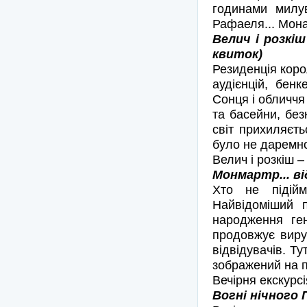
годинами милув
Рафаеля... Мона 
Велич і розкіш
квиток)
Резиденція коро
аудієнцій, бен
Сонця і обличчя 
та басейни, безк
світ прихиляєт
було не даремно
Велич і розкіш 
Монмартр... ві
Хто не підій
Найвідоміший 
народження ге
продовжує виру
відвідувачів. Т
зображений на п
Вечірня екскурсі
Вогні нічного 