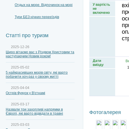
вх
У вартість
Отдых на море. Відпочинок на морі
не
пр
включено
Тури БЕЗ нічних перееїздів
ос
пр
оп
Статті про туризм
ст
2025-12-26
Щиро вітаємо вас з Різдвом Христовим та
наступаючим Новим роком!
Дати
В
виїзду
2025-05-02
1
5 найкрасивіших морів світу, які варто
побачити хоч раз у своєму житті
2025-04-04
Острів Фукуок у В'єтнамі
2025-03-17
Назвали три захопливі напрямки в
Фотогалерея
Європі, які варто відвідати в травні
2025-03-03