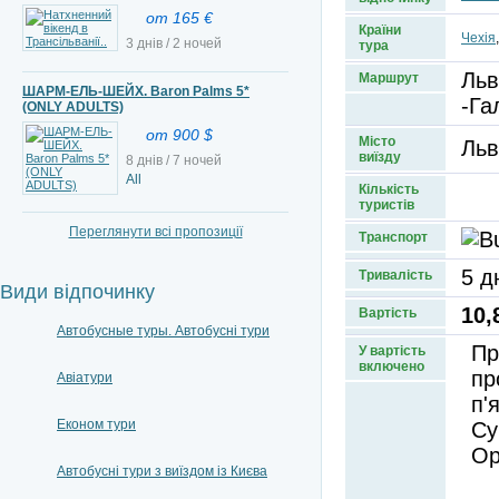
от 165 €
Країни
Чехія
3 днів / 2 ночей
тура
Льв
Маршрут
ШАРМ-ЕЛЬ-ШЕЙХ. Baron Palms 5*
-Га
(ONLY ADULTS)
от 900 $
Місто
Льв
виїзду
8 днів / 7 ночей
All
Кількість
туристів
Переглянути всі пропозиції
Транспорт
5 д
Тривалість
Види відпочинку
10,
Вартість
Автобусные туры. Автобусні тури
Пр
У вартість
включено
пр
Авіатури
п'
Економ тури
Су
Ор
Автобусні тури з виїздом із Києва