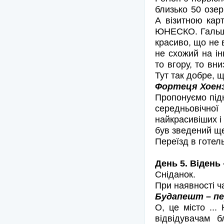
близько 50 озер
А візитною кар
ЮНЕСКО. Гальшта
красиво, що не 
не схожий на ін
то вгору, то вни
Тут так добре, 
Фортеця Хоенза
Пропонуємо підн
середньовічн
найкрасивіших і
був зведений ще
Переїзд в готель
День 5. Відень
Сніданок.
При наявності ч
Будапешт – пер
О, це місто ...
відвідувачам б