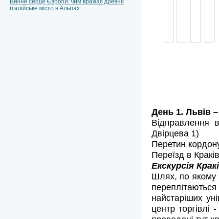
Винне серце Європи: чим вражає древнє
італійське місто в Альпах
День 1. Львів –
Відправлення в
Двірцева 1)
Перетин кордону
Переїзд в Краків
Екскурсія Крак
Шлях, по якому 
переплітаються 
найстаріших уні
центр торгівлі 