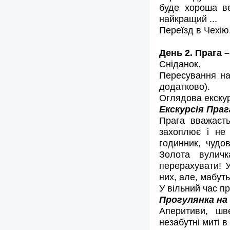
буде хороша ве
найкращий ...
Переїзд в Чехію
День 2. Прага 
Сніданок.
Пересування на
додатково).
Оглядова екскур
Екскурсія Праг
Прага вважаєть
захоплює і не 
годинник, чудо
Золота вулич
перерахувати! У
них, але, мабуть
У вільний час п
Прогулянка на 
Аперитиви, шве
незабутні миті в 