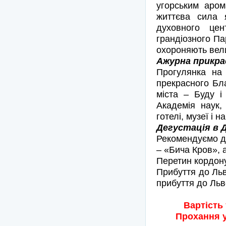
угорським аром
життєва сила 
духовного це
грандіозного Па
охороняють велич
Ажурна прикрас
Прогулянка на
прекрасного Бла
міста – Буду і
Академія наук,
готелі, музеї і
Дегустація в Д
Рекомендуємо де
– «Бича Кров», 
Перетин кордону
Прибуття до Льв
прибуття до Льв
Вартість
Прохання у