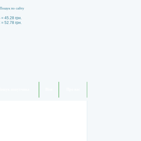
 = 45.28 грн.
 = 52.78 грн.
ошук попутчика
Візи
Про нас