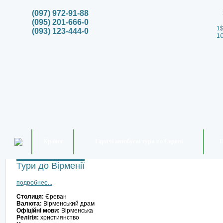
(097) 972-91-88
(095) 201-666-0
1$
(093) 123-444-0
1€
Країни
Гарячі автобусні тури по Європі
П
Тури до Вірменії
подробнее...
Столиця:
Єреван
Валюта:
Вірменський драм
Офіційні мови:
Вірменська
Релігія:
християнство