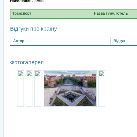
Населення:
армяне
Транспорт
Назва туру, готель
Відгуки про країну
Автор
Відгук
Фотогалерея
Підписка на розсилку
Тут ви можете підписатися на акції та спеціальні пропозиції