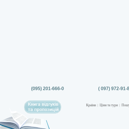
(095) 201-666-0
( 097) 972-91-
Країни
Ціни та тури
Пошу
|
|