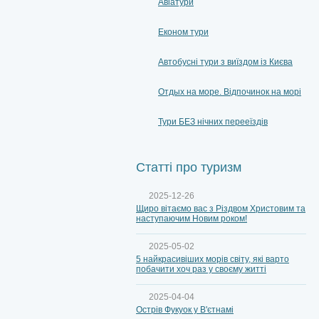
Авіатури
Економ тури
Автобусні тури з виїздом із Києва
Отдых на море. Відпочинок на морі
Тури БЕЗ нічних перееїздів
Статті про туризм
2025-12-26
Щиро вітаємо вас з Різдвом Христовим та
наступаючим Новим роком!
2025-05-02
5 найкрасивіших морів світу, які варто
побачити хоч раз у своєму житті
2025-04-04
Острів Фукуок у В'єтнамі